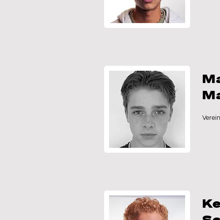
M
M
Verei
K
S