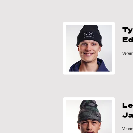
Ty
E
Verei
L
J
Verei