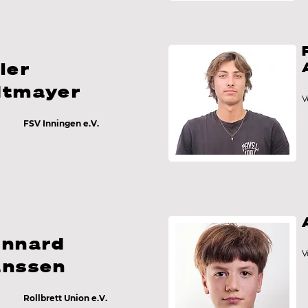
ler
dtmayer
V
n
FSV Inningen e.V.
ennard
V
anssen
n
Rollbrett Union e.V.