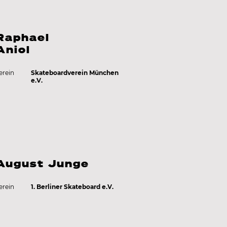
Raphael
Aniol
erein
Skateboardverein München
e.V.
August Junge
erein
1. Berliner Skateboard e.V.