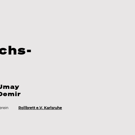
chs-
Umay
Demir
erein
Rollbrett e.V. Karlsruhe