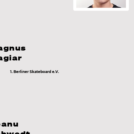
agnus
agiar
n
1. Berliner Skateboard e.V.
eanu
chwedt