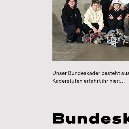
Unser Bundeskader besteht aus
Kaderstufen erfahrt ihr hier:

Nachwuchskader 1 (NK1)

Der NK1 stellt die erste Stufe 
Bundesk
gehört unter anderem die Nutzu
Laufbahnberatung, sportpsycho