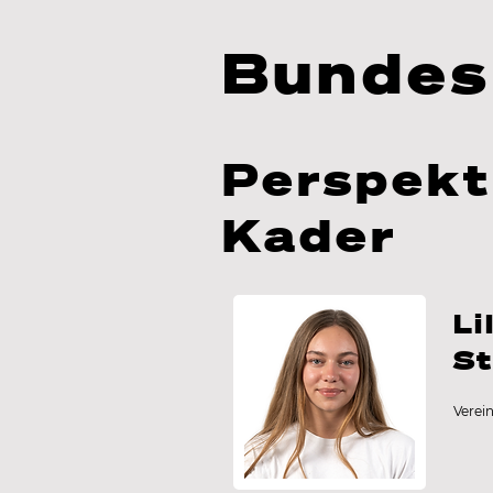
Bundes
Perspekt
Kader
Li
St
Verei