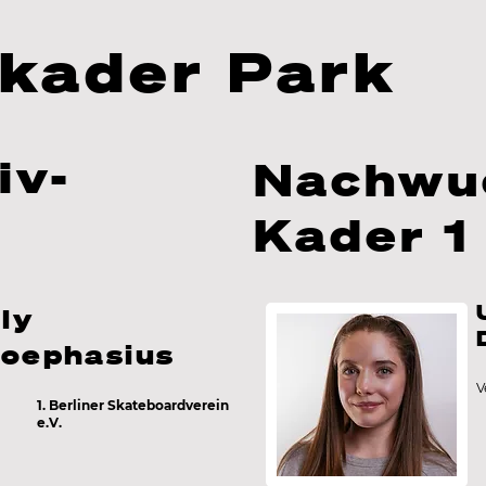
kader Park
iv-
Nachwu
Kader 1
lly
oephasius
V
n
1. Berliner Skateboardverein
e.V.