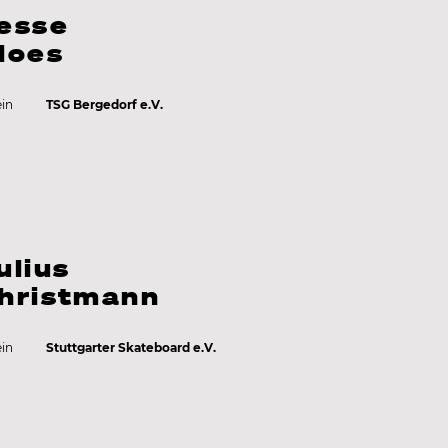
esse
loes
ein
TSG Bergedorf e.V.
ulius
hristmann
ein
Stuttgarter Skateboard e.V.