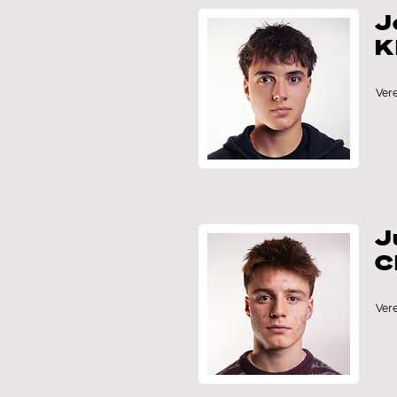
J
K
Ver
J
C
Ver