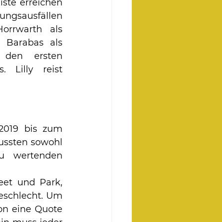
iste erreichen 
gsausfällen 
rrwarth als 
 Barabas als 
 den ersten 
 Lilly reist 
2019 bis zum 
ssten sowohl 
 wertenden 
et und Park, 
eschlecht. Um 
on eine Quote 