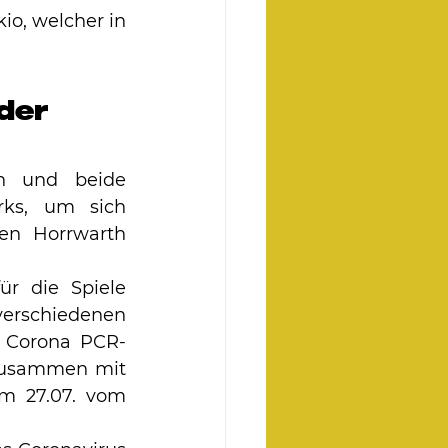
o, welcher in 
der 
n und beide 
rks, um sich 
en Horrwarth 
r die Spiele 
schiedenen 
r Corona PCR-
 Zusammen mit 
 27.07. vom 