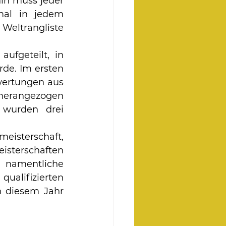
in muss jeder 
al in jedem 
Weltrangliste 
ufgeteilt, in 
e. Im ersten 
wertungen aus 
 herangezogen 
 wurden drei 
isterschaft, 
sterschaften 
 namentliche 
ualifizierten 
n diesem Jahr 