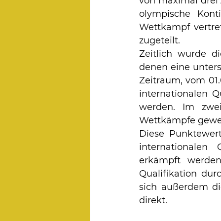
von maximal drei 
olympische Kont
Wettkampf vertret
zugeteilt.
Zeitlich wurde di
denen eine unters
Zeitraum, vom 01.
internationalen Q
werden. Im zwei
Wettkämpfe gewer
Diese Punktewert
internationalen 
erkämpft werden 
Qualifikation durc
sich außerdem die
direkt. 