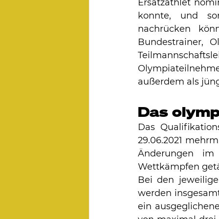
Ersatzathlet nomin
konnte, und som
nachrücken könn
Bundestrainer, O
Teilmannschafts
Olympiateilnehm
außerdem als jüng
Das olymp
Das Qualifikatio
29.06.2021 mehrm
Änderungen im 
Wettkämpfen getä
Bei den jeweilige
werden insgesamt 
ein ausgeglichene