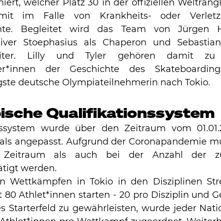
iert, welcher Platz 30 in der offiziellen Weltrangl
it im Falle von Krankheits- oder Verletzun
te. Begleitet wird das Team von Jürgen Ho
liver Stoephasius als Chaperon und Sebastian
leiter. Lilly und Tyler gehören damit zu
er*innen der Geschichte des Skateboardings.
ste deutsche Olympiateilnehmerin nach Tokio. 
ische Qualifikationssystem 
nssystem wurde über den Zeitraum vom 01.01.
als angepasst. Aufgrund der Coronapandemie mu
Zeitraum als auch bei der Anzahl der zu
tigt werden. 
n Wettkämpfen in Tokio in den Disziplinen Stre
80 Athlet*innen starten - 20 pro Disziplin und G
s Starterfeld zu gewährleisten, wurde jeder Nati