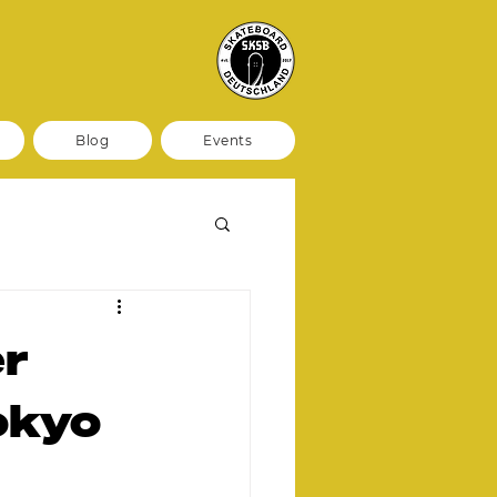
Blog
Events
er
okyo