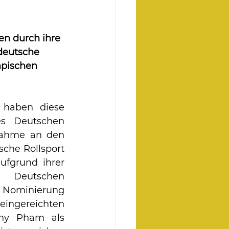
en durch ihre 
 deutsche 
pischen 
 haben diese 
s Deutschen 
nahme an den 
che Rollsport 
ufgrund ihrer 
m Deutschen 
minierung 
ingereichten 
ny Pham als 