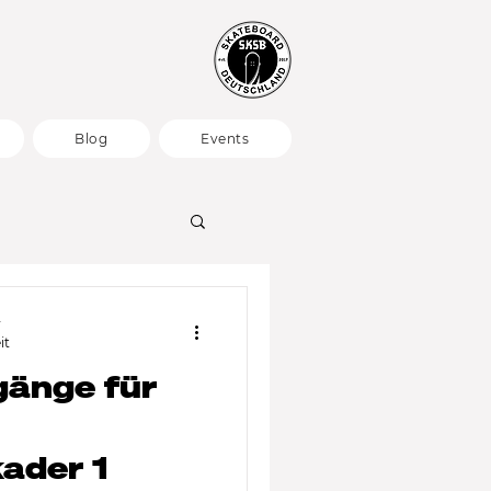
Blog
Events
y
it
änge für
ader 1