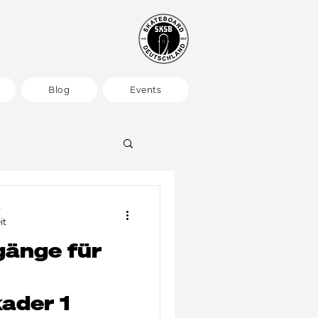
Blog
Events
y
it
änge für
ader 1