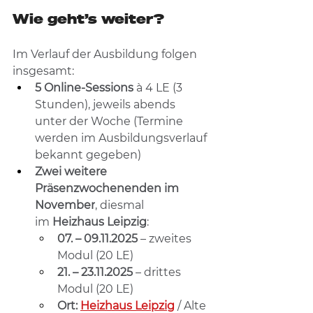
Wie geht’s weiter?
Im Verlauf der Ausbildung folgen 
insgesamt:
5 Online-Sessions
 à 4 LE (3 
Stunden), jeweils abends 
unter der Woche (Termine 
werden im Ausbildungsverlauf 
bekannt gegeben)
Zwei weitere 
Präsenzwochenenden im 
November
, diesmal 
im 
Heizhaus Leipzig
:
07. – 09.11.2025
 – zweites 
Modul (20 LE) 
21. – 23.11.2025
 – drittes 
Modul (20 LE) 
Ort:
Heizhaus Leipzig
 / Alte 