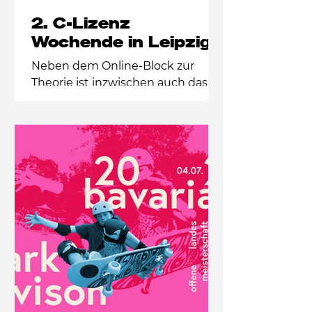
2. C-Lizenz
Wochende in Leipzig
Neben dem Online-Block zur
Theorie ist inzwischen auch das
zweite Präsenzwochenende der
C-Lizenz in Leipzig erfolgreich
über die Bühne gegangen. Mit
dabei war Gerdo Freudenberg, der
an seiner Schule selbst
Skateboarding unterrichtet und
die Praxiseinheiten mit viel
pädagogischem und
methodischem Know-how
begleitet hat. Im Mittelpunkt
standen neben
Bewegungsvorstellung und -
korrektur, vor allem die