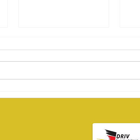
Die
Ers
Landesmeisterschaft
dem
Bayern Park in
„Sk
Würzburg – Letzte
Bey
Chance aufs DM-
Ticket