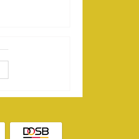
te Ergebnisse aus
 Erasmus+ Projekt
ateboarding
ond“