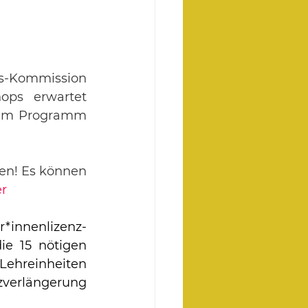
vs-Kommission 
ps erwartet 
zum Programm 
fen! Es können 
er
*innenlizenz-
e 15 nötigen 
ehreinheiten 
zverlängerung 