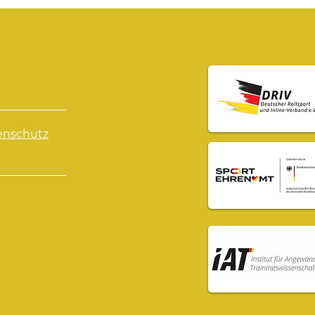
Landesmeisterschaft
dem
Bayern Park in
„Sk
Würzburg – Letzte
Bey
Chance aufs DM-
Ticket
enschutz