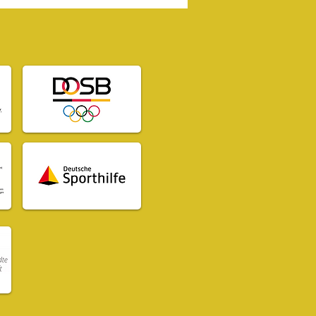
 Erasmus+ Projekt
ateboarding
ond“