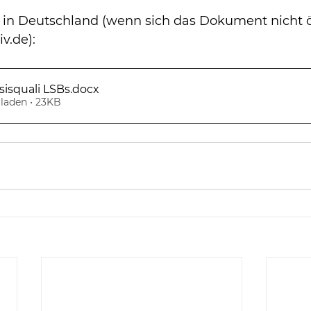
i in Deutschland (wenn sich das Dokument nicht öf
v.de):
isquali LSBs
.docx
laden • 23KB