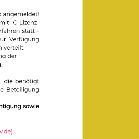
x angemeldet! 
it C-Lizenz-
ahren statt - 
ur Verfügung 
erteilt: 
ng der 
.
 die benötigt 
 Beteiligung 
tigung sowie 
v.de)